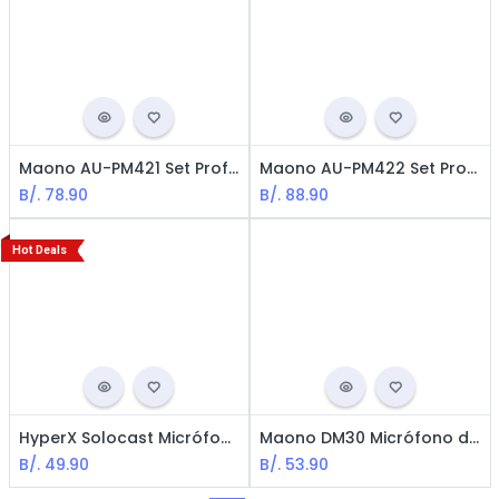
Maono AU-PM421 Set Profesional de Micrófono para Podcasting & Streaming / USB / Negro
Maono AU-PM422 Set Profesional para Podcasting + Micrófono USB / Negro
B/.
78.90
B/.
88.90
Hot Deals
HyperX Solocast Micrófono USB - USB PC, PS4, MAC / Negro
Maono DM30 Micrófono de Condensador Programable tipo USB RGB
B/.
49.90
B/.
53.90