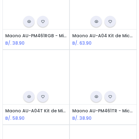
Maono AU-PM461RGB - Micrófono USB para juegos / 1x Trípode / 1x espuma / Negro
Maono AU-A04 Kit de Micrófono y Podcasting Profesional / USB / Negro
B/.
38.90
B/.
63.90
Maono AU-A04T Kit de Micrófono / USB / Negro
Maono AU-PM461TR - Micrófono USB para juegos / 1x Trípode / 1x espuma / Negro
B/.
58.90
B/.
38.90