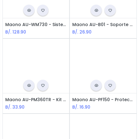
Maono AU-WM730 - Sistema de micrófono inalámbrico con atenuación y Corte Bajo / 48 Canales / Negro
Maono AU-B01 - Soporte de brazo de tijera con brazo de suspensión para micrófono / Negro
B/.
128.90
B/.
26.90
Maono AU-PM360TR - Kit de micrófono de grabación con cable XLR a 3,5 mm / Negro
Maono AU-PF150 - Protector de pantalla para micrófono y parabrisas, doble capa, con brazo de estabilización de 360° / Black
B/.
33.90
B/.
16.90