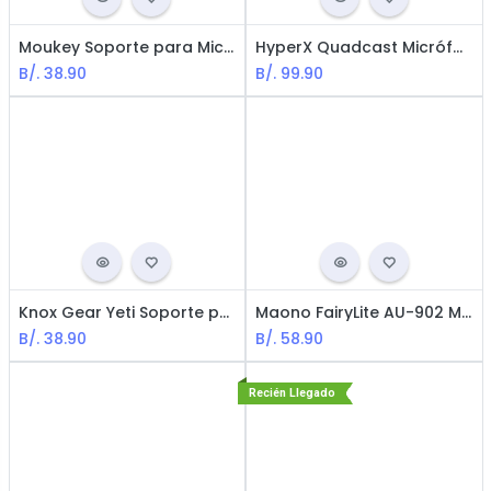
Moukey Soporte para Micrófono / Yeti / Yeti Pro / Yeticaster / Snowball iCE / Negro
HyperX Quadcast Micrófono USB - USB PC, PS4, MAC / Negro
B/.
38.90
B/.
99.90
Knox Gear Yeti Soporte para Micrófono - Negro
Maono FairyLite AU-902 Micrófono Podcast / USB / Negro
B/.
38.90
B/.
58.90
Recién Llegado