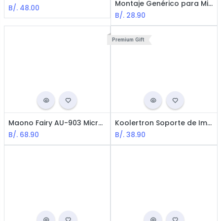
Montaje Genérico para Micrófono / Black
B/.
48.00
B/.
28.90
Premium Gift
Maono Fairy AU-903 Micrófono Podcast Multifuncional / USB / Nedro
Koolertron Soporte de Impacto para Micrófono / 50mm / Negro
B/.
68.90
B/.
38.90