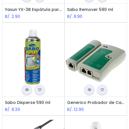
Yaxun YX-3B Espátula para Abrir Celulares / Tabletas / Otros Dispositivos / Metal / Negro
Sabo Remover 590 ml
B/.
2.90
B/.
8.90
Sabo Disperse 590 ml
Generico Probador de Cables RJ11 & RJ45
B/.
8.30
B/.
12.90