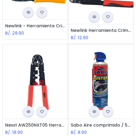
Newlink - Herramienta Crimper Multifuncional para Plug Modular RJ45
Newlink Herramienta Crimper - Plug Modular RJ45
B/.
28.90
B/.
12.90
Nexxt AW250NXT05 Herramienta de Crimpado Modular / Naranja
Sabo Aire comprimido / 590 ml
B/.
18.90
B/.
8.90