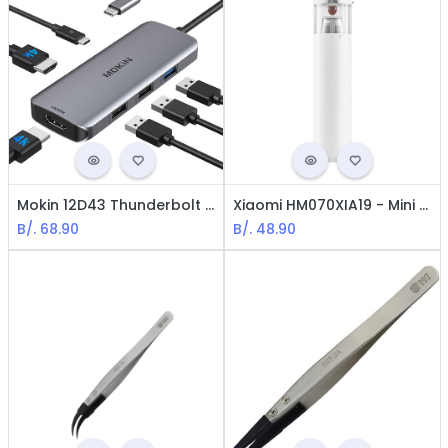
Mokin 12D43 Thunderbolt USB-C Docking Sattion - Dual HDMI, 3*USB-A, PD
Xiaomi HM070XIA19 - Mini Aspiradora / Blanco
B/.
68.90
B/.
48.90