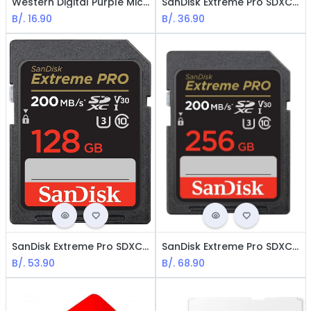
Western Digital Purple MicroSD 64GB / With Adapter / Purple
SanDisk Extreme Pro SDXC - Memory Card 64GB / SDXC UHS-I / ClasE 10 / V30
B/.
16.90
B/.
36.90
SanDisk Extreme Pro SDXC - Memory Card 128GB / SDXC UHS-I / ClasE 10 / V30
SanDisk Extreme Pro SDXC - Memory Card 256GB / SDXC UHS-I / ClasE 10 / V30
B/.
53.90
B/.
68.90