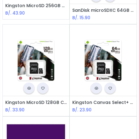
Kingston MicroSD 256GB Canvas Select+ / Con Adaptador / Negra
SanDisk microSDXC 64GB ULTRA con Adaptador - USH-1, CL 10, Compatible con Android 10
B/.
43.90
B/.
15.90
Kingston MicroSD 128GB Canvas Select+ / Con Adaptador / Negra
Kingston Canvas Select+ MicroSD de 64GB - Con adaptador
B/.
33.90
B/.
23.90