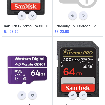
SanDisk Extreme Pro SDHC - Memory Card 32GB / SDHC UHS-I / Class 10
Samsung EVO Select - MicroSDXC Memoria de 128GB / UHS-I U3 / Class10 / 4K / Con adaptador
B/.
28.90
B/.
23.90