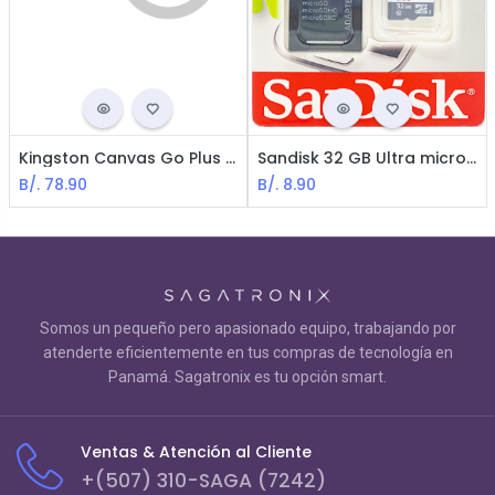
Kingston Canvas Go Plus - MicroSD de 512GB - Con adaptador / Clase 10 / UHS-I / U3 / V30 / A2
Sandisk 32 GB Ultra microSDHC UHS-I Tarjeta de Memoria
B/.
78.90
B/.
8.90
Somos un pequeño pero apasionado equipo, trabajando por
atenderte eficientemente en tus compras de tecnología en
Panamá. Sagatronix es tu opción smart.
Ventas & Atención al Cliente
+(507) 310-SAGA (7242)