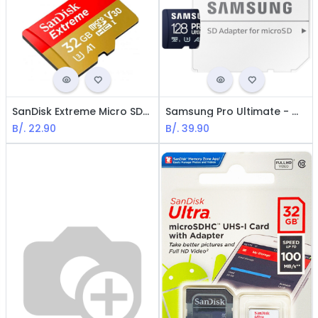
SanDisk Extreme Micro SDHC - Memory Card 32GB / SDHC UHS-I / V30
Samsung Pro Ultimate - MicroSDXC Memoria de 128GB / UHS-I U3 / Class10 / 4K / Con adaptador
B/.
22.90
B/.
39.90