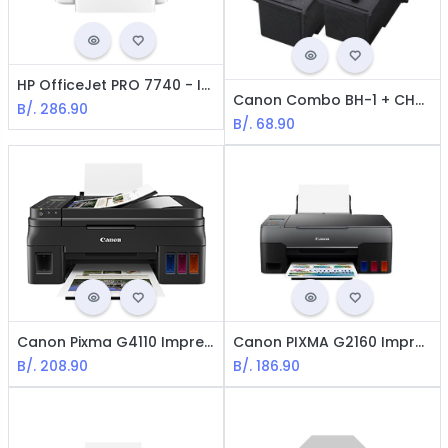
HP OfficeJet PRO 7740 - Impresora Multifuncional / Wide Up To 11X17 (Tabloide) / USB / RJ-45 / WIFI / Blanca
Canon Combo BH-1 + CH-1 Cabezas de Impresiones para Serie G - Negra y Color
B/.
286.90
B/.
68.90
Canon Pixma G4110 Impresora Multifuncional - Impresora / Escáner / Fax / Copiador / WiFi / Negra
Canon PIXMA G2160 Impresora Multifuncional con Tecnologia Inyección / USB / Negro
B/.
208.90
B/.
186.90