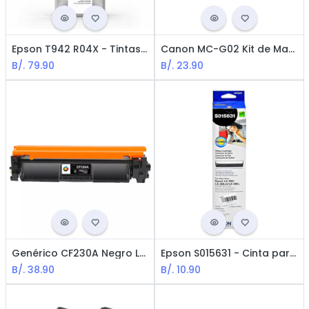
Epson T942 R04X - Tintas para WorkForce WF-C5210 / C5290 / C5710 / C5790 / Negro
Canon MC-G02 Kit de Mantenimiento para Pixma Serie G2160 / G3160
B/.
79.90
B/.
23.90
Genérico CF230A Negro LaserJet Cartucho de Tóner
Epson S015631 - Cinta para Impresora Epson LX-350
B/.
38.90
B/.
10.90