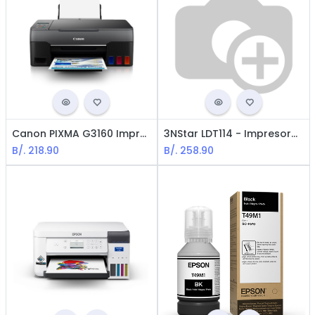
Canon PIXMA G3160 Impresora Inalámbrica Multifuncional con Tecnología Inyección de Tinta / USB / WIFI / Negro
3NStar LDT114 - Impresora Térmica de Etiquetas / USB + LAN / Negro
B/.
218.90
B/.
258.90