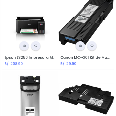
Epson L3250 Impresora Multifunctional EcoTank Injection / WiFi / USB
Canon MC-G01 Kit de Mantenimiento para Maxify para GX7010
B/.
208.90
B/.
29.90