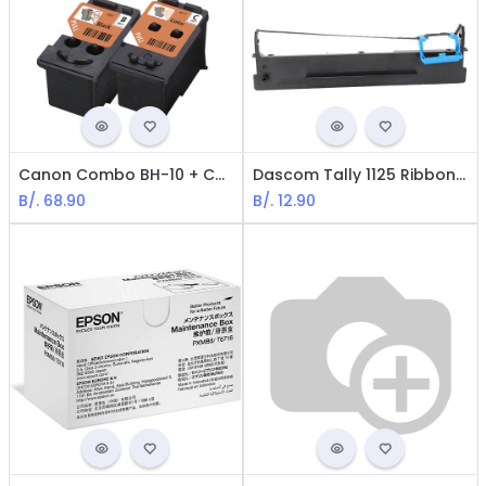
Canon Combo BH-10 + CH-10 Cabezas de Impresiones para Serie G - Negra y Color
Dascom Tally 1125 Ribbon for Dascom Tally 1125 - Black
B/.
68.90
B/.
12.90