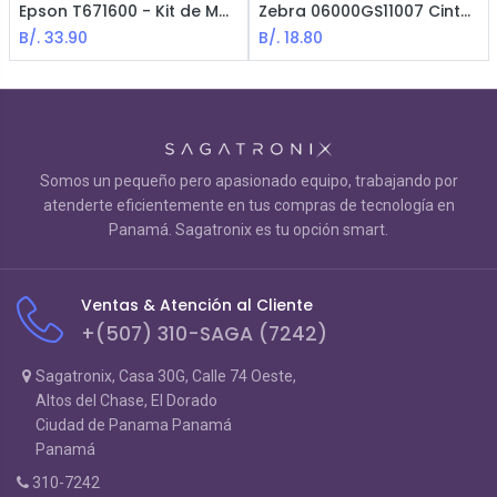
Epson T671600 - Kit de Mantenimiento para Impresora WF-C5790
Zebra 06000GS11007 Cinta Ribbon para Impresora de Etiquetas / Cera 4.33"x244´. 0.5" Centro
B/.
33.90
B/.
18.80
Somos un pequeño pero apasionado equipo, trabajando por
atenderte eficientemente en tus compras de tecnología en
Panamá. Sagatronix es tu opción smart.
Ventas & Atención al Cliente
+(507) 310-SAGA (7242)
Sagatronix, Casa 30G, Calle 74 Oeste,
Altos del Chase, El Dorado
Ciudad de Panama Panamá
Panamá
310-7242