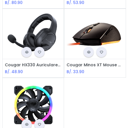
B/.
80.90
B/.
53.90
Cougar HX330 Auriculares Pro Gaming RGB - 3.5mm / Negro
Cougar Minos XT Mouse Optico Gaming - Tecnología UIX / 4000DPI / USB / RGB / Negro
B/.
48.90
B/.
33.90