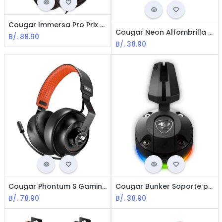
Cougar Immersa Pro Prix Audífonos para Videojuegos / USB / Negro
Cougar Neon Alfombrilla para Mouse RGB - Black
B/.
88.90
B/.
38.90
Cougar Phontum S Gaming Auriculares / RGB / 3.5mm / Negro
Cougar Bunker Soporte para Ratón / RGB / Black
B/.
78.90
B/.
38.90