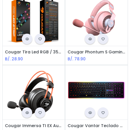
Cougar Tira Led RGB / 35cm
Cougar Phontum S Gaming Auriculares / RGB / 3.5mm / Pink
B/.
28.90
B/.
78.90
Cougar Immersa TI EX Auriculares Pro Gaming - 3.5mm / Compatible con PC, Smartphone, ND Switch, PS5, XBOX
Cougar Vantar Teclado Mecánico para Juegos Retreo iluminado / Español / USB / Negro