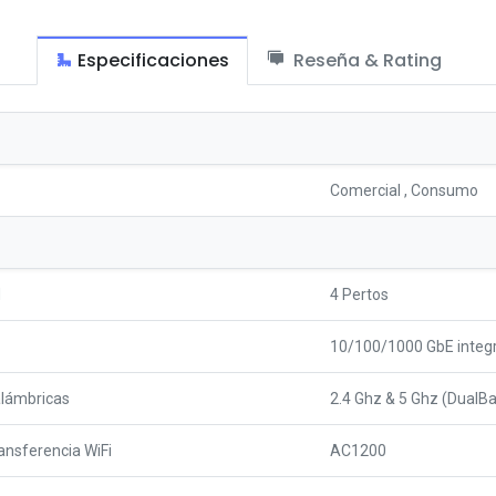
Especificaciones
Reseña & Rating
Comercial
,
Consumo
N
4 Pertos
10/100/1000 GbE integ
alámbricas
2.4 Ghz & 5 Ghz (DualB
ansferencia WiFi
AC1200