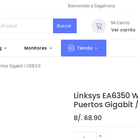
Bienvenido a Sagatronix
Mi Carrito
Buscar
Ver carrito
g
Monitores
Tienda
rtos Gigabit / USB3.0
Linksys EA6350 W
Puertos Gigabit 
B/.
68.90