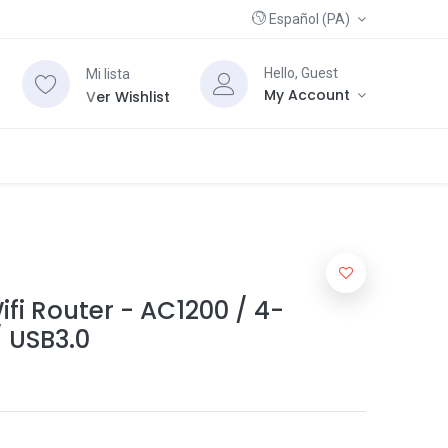
Español (PA)
Hello, Guest
Mi lista
My Account
V
er Wishlist
ifi Router - AC1200 / 4-
/ USB3.0